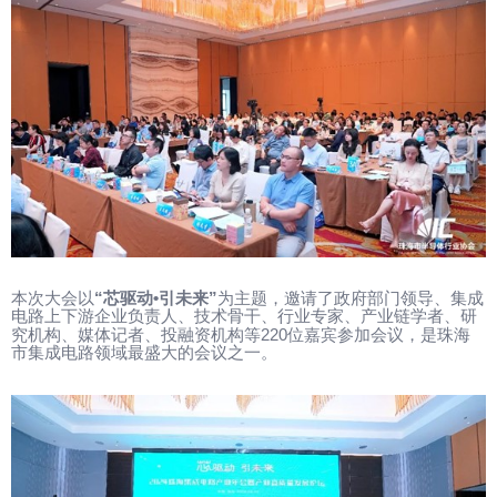
“
•
”
本次大会以
芯驱动
引未来
为主题，邀请了政府部门领导、集成
电路上下游企业负责人、技术骨干、行业专家、产业链学者、研
220
究机构、媒体记者、投融资机构等
位嘉宾参加会议，是珠海
市集成电路领域最盛大的会议之一。